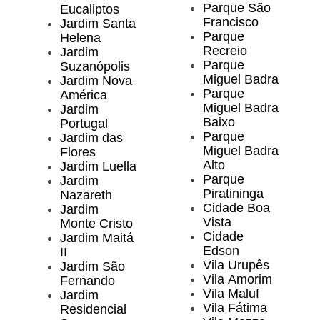
Parque São
Eucaliptos
Francisco
Jardim Santa
Parque
Helena
Recreio
Jardim
Parque
Suzanópolis
Miguel Badra
Jardim Nova
Parque
América
Miguel Badra
Jardim
Baixo
Portugal
Parque
Jardim das
Miguel Badra
Flores
Alto
Jardim Luella
Parque
Jardim
Piratininga
Nazareth
Cidade Boa
Jardim
Vista
Monte Cristo
Cidade
Jardim Maitá
Edson
II
Vila Urupês
Jardim São
Vila Amorim
Fernando
Vila Maluf
Jardim
Vila Fátima
Residencial