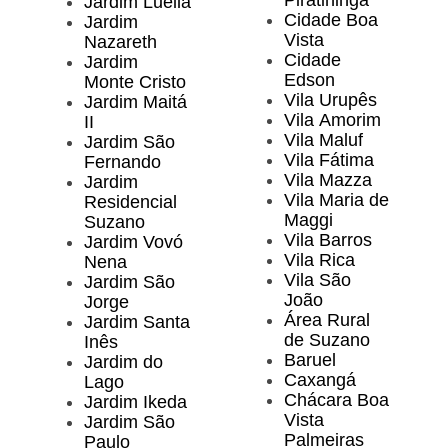
Piratininga
Jardim Luella
Cidade Boa
Jardim
Vista
Nazareth
Cidade
Jardim
Edson
Monte Cristo
Vila Urupês
Jardim Maitá
Vila Amorim
II
Vila Maluf
Jardim São
Vila Fátima
Fernando
Vila Mazza
Jardim
Vila Maria de
Residencial
Maggi
Suzano
Vila Barros
Jardim Vovó
Vila Rica
Nena
Vila São
Jardim São
João
Jorge
Área Rural
Jardim Santa
de Suzano
Inês
Baruel
Jardim do
Caxangá
Lago
Chácara Boa
Jardim Ikeda
Vista
Jardim São
Palmeiras
Paulo