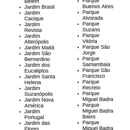
Parque
Belém
Buenos Aires
Jardim Brasil
Parque
Jardim
Alvorada
Cacique
Parque
Jardim
Suzano
Revista
Parque
Jardim
Vitória
Alterópolis
Parque São
Jardim Maitá
Jorge
Jardim São
Parque
Bernardino
Samambaia
Jardim dos
Parque São
Eucaliptos
Francisco
Jardim Santa
Parque
Helena
Recreio
Jardim
Parque
Suzanópolis
Miguel Badra
Jardim Nova
Parque
América
Miguel Badra
Jardim
Baixo
Portugal
Parque
Jardim das
Miguel Badra
Flores