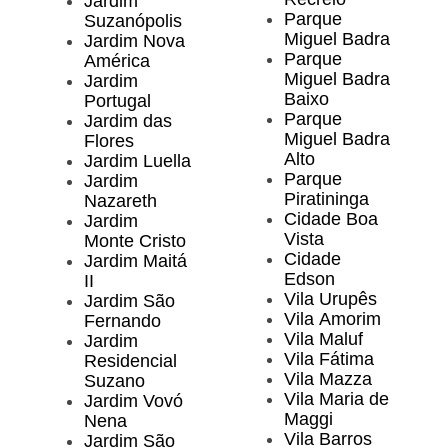
Jardim
Parque
Suzanópolis
Miguel Badra
Jardim Nova
Parque
América
Miguel Badra
Jardim
Baixo
Portugal
Parque
Jardim das
Miguel Badra
Flores
Alto
Jardim Luella
Parque
Jardim
Piratininga
Nazareth
Cidade Boa
Jardim
Vista
Monte Cristo
Cidade
Jardim Maitá
Edson
II
Vila Urupês
Jardim São
Vila Amorim
Fernando
Vila Maluf
Jardim
Vila Fátima
Residencial
Vila Mazza
Suzano
Vila Maria de
Jardim Vovó
Maggi
Nena
Vila Barros
Jardim São