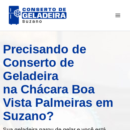
Ir
para
o
conteúdo
Precisando de
Conserto de
Geladeira
na Chácara Boa
Vista Palmeiras em
Suzano?
Sua geladeira parou de gelar e você está