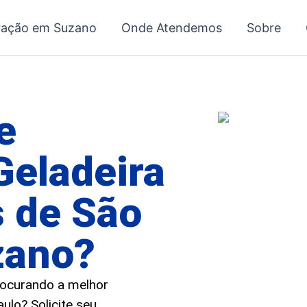
ração em Suzano
Onde Atendemos
Sobre
e
Geladeira
 de São
zano?
procurando a melhor
ulo? Solicite seu