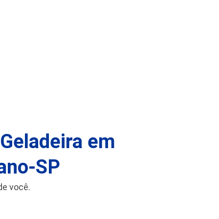
 Geladeira em
zano-SP
de você.