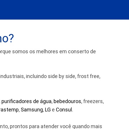
no?
porque somos os melhores em conserto de
striais, incluindo side by side, frost free,
,
purificadores de água
,
bebedouros
, freezers,
rastemp
,
Samsung
,
LG
e
Consul
.
ento, prontos para atender você quando mais