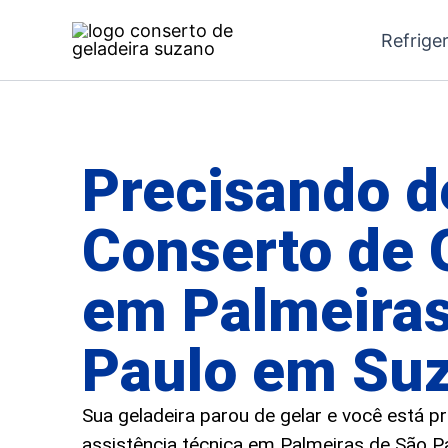
Ir
Refrige
para
o
conteúdo
Precisando d
Conserto de 
em Palmeiras
Paulo em Su
Sua geladeira parou de gelar e você está 
assistência técnica em Palmeiras de São Pa