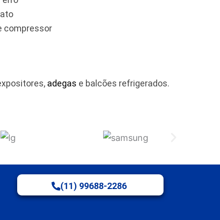
tato
 e compressor
expositores,
adegas
e balcões refrigerados.
(11) 99688-2286