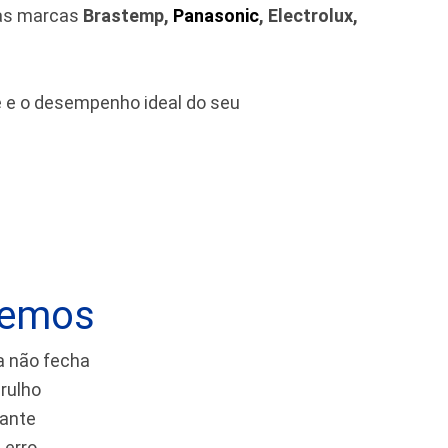
das marcas
Brastemp,
Panasonic
, Electrolux,
de e o desempenho ideal do seu
vemos
a não fecha
rulho
tante
 erro