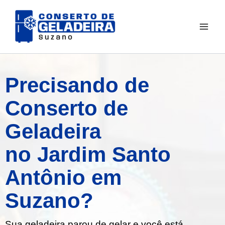
Ir
para
o
conteúdo
Precisando de
Conserto de
Geladeira
no Jardim Santo
Antônio em
Suzano?
Sua geladeira parou de gelar e você está