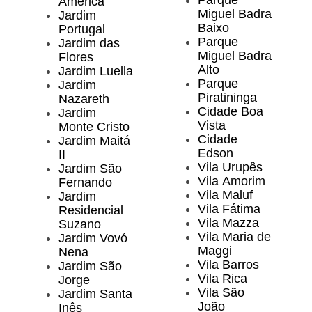
Parque
América
Miguel Badra
Jardim
Baixo
Portugal
Parque
Jardim das
Miguel Badra
Flores
Alto
Jardim Luella
Parque
Jardim
Piratininga
Nazareth
Cidade Boa
Jardim
Vista
Monte Cristo
Cidade
Jardim Maitá
Edson
II
Vila Urupês
Jardim São
Vila Amorim
Fernando
Vila Maluf
Jardim
Vila Fátima
Residencial
Vila Mazza
Suzano
Vila Maria de
Jardim Vovó
Maggi
Nena
Vila Barros
Jardim São
Vila Rica
Jorge
Vila São
Jardim Santa
João
Inês