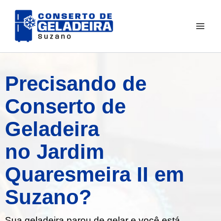
Ir
para
o
conteúdo
Precisando de
Conserto de
Geladeira
no Jardim
Quaresmeira II em
Suzano?
Sua geladeira parou de gelar e você está