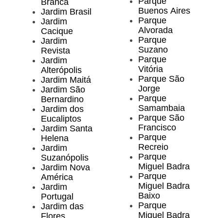
Parque
Branca
Buenos Aires
Jardim Brasil
Parque
Jardim
Alvorada
Cacique
Parque
Jardim
Suzano
Revista
Parque
Jardim
Vitória
Alterópolis
Parque São
Jardim Maitá
Jorge
Jardim São
Parque
Bernardino
Samambaia
Jardim dos
Parque São
Eucaliptos
Francisco
Jardim Santa
Parque
Helena
Recreio
Jardim
Parque
Suzanópolis
Miguel Badra
Jardim Nova
Parque
América
Miguel Badra
Jardim
Baixo
Portugal
Parque
Jardim das
Miguel Badra
Flores