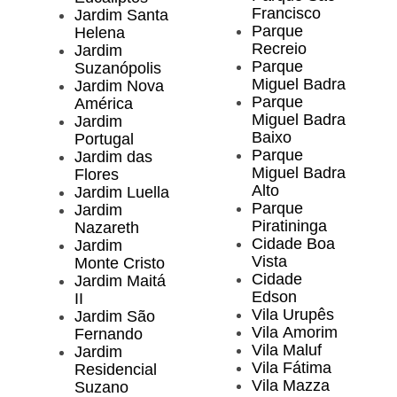
Francisco
Jardim Santa
Parque
Helena
Recreio
Jardim
Parque
Suzanópolis
Miguel Badra
Jardim Nova
Parque
América
Miguel Badra
Jardim
Baixo
Portugal
Parque
Jardim das
Miguel Badra
Flores
Alto
Jardim Luella
Parque
Jardim
Piratininga
Nazareth
Cidade Boa
Jardim
Vista
Monte Cristo
Cidade
Jardim Maitá
Edson
II
Vila Urupês
Jardim São
Vila Amorim
Fernando
Vila Maluf
Jardim
Vila Fátima
Residencial
Vila Mazza
Suzano