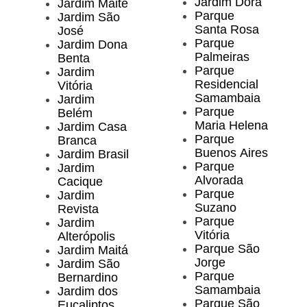
Jardim Dora
Jardim Maitê
Parque
Jardim São
Santa Rosa
José
Parque
Jardim Dona
Palmeiras
Benta
Parque
Jardim
Residencial
Vitória
Samambaia
Jardim
Parque
Belém
Maria Helena
Jardim Casa
Parque
Branca
Buenos Aires
Jardim Brasil
Parque
Jardim
Alvorada
Cacique
Parque
Jardim
Suzano
Revista
Parque
Jardim
Vitória
Alterópolis
Parque São
Jardim Maitá
Jorge
Jardim São
Parque
Bernardino
Samambaia
Jardim dos
Parque São
Eucaliptos