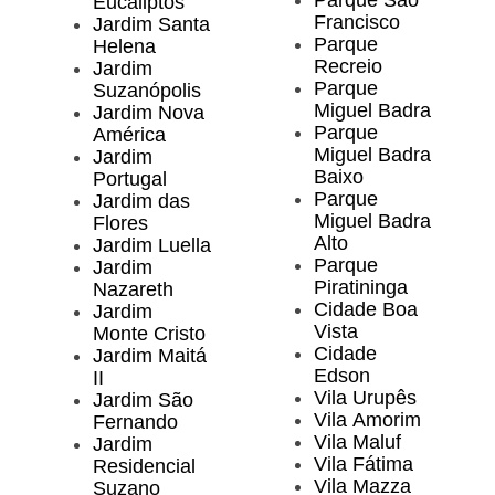
Parque São
Eucaliptos
Francisco
Jardim Santa
Parque
Helena
Recreio
Jardim
Parque
Suzanópolis
Miguel Badra
Jardim Nova
Parque
América
Miguel Badra
Jardim
Baixo
Portugal
Parque
Jardim das
Miguel Badra
Flores
Alto
Jardim Luella
Parque
Jardim
Piratininga
Nazareth
Cidade Boa
Jardim
Vista
Monte Cristo
Cidade
Jardim Maitá
Edson
II
Vila Urupês
Jardim São
Vila Amorim
Fernando
Vila Maluf
Jardim
Vila Fátima
Residencial
Vila Mazza
Suzano