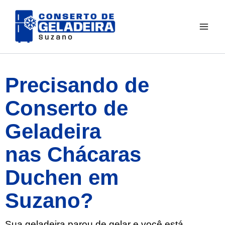
Ir
para
o
conteúdo
Precisando de
Conserto de
Geladeira
nas Chácaras
Duchen em
Suzano?
Sua geladeira parou de gelar e você está